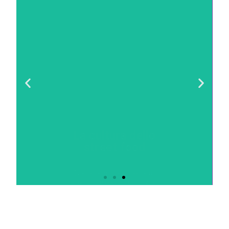
La cultura dello
street food
Quello dello street food è un
fenomeno globale il cui inizio...
Clicca qui